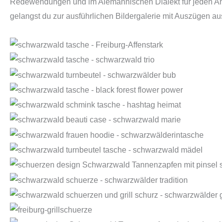
Redewendungen und im Alemannischen Dialekt für jeden Anla
gelangst du zur ausführlichen Bildergalerie mit Auszügen 