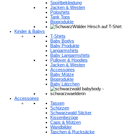
Sportbekleidung
Jacken & Westen
Poloshirts
Tank Tops
Bioprodukte
Kinder & Babys
T-Shirts
Baby Bodys
Baby Produkte
Langarmshirts
Baby Langarmshirts
Pullover & Hoodies
Jacken & Westen
Accessoires
Baby Mütze
Bioprodukte
Baby Lätzchen
Accessoires
Tassen
Schürzen
Schwarzwald Sticker
Kissenbezüge
Caps & Mützen
Wandbilder
Taschen & Rucksäcke