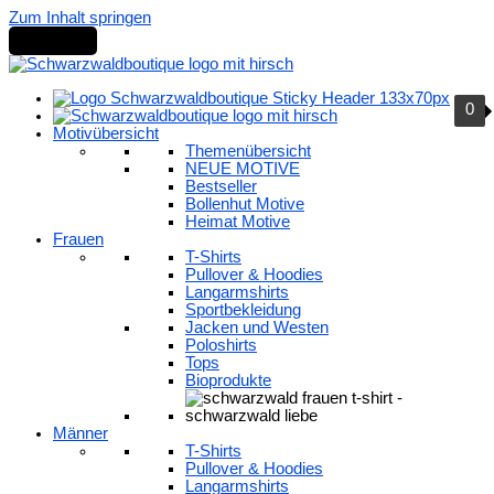
Zum Inhalt springen
0
Motivübersicht
Themenübersicht
NEUE MOTIVE
Bestseller
Bollenhut Motive
Heimat Motive
Frauen
T-Shirts
Pullover & Hoodies
Langarmshirts
Sportbekleidung
Jacken und Westen
Poloshirts
Tops
Bioprodukte
Männer
T-Shirts
Pullover & Hoodies
Langarmshirts