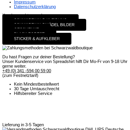
Impressum
Datenschutzerklärung
Kunden suchten auch
SCHWARZWALD KLEIDUNG
SCHWARZWALDMÄDEL BILDER
GESCHENKE
BLACK FOREST
STICKER & AUFKLEBER
Sicher bezahlen
Du hast Fragen zur deiner Bestellung?
Unser Kundenservice von Spreadshirt hilft Dir Mo-Fr von 9-18 Uhr
gerne weiter.
+49 (0) 341 -594 00 59 00
(zum Festnetztarif)
Kein Mindestbestellwert
30 Tage Umtauschrecht
Hilfsbereiter Service
Unsere Schwarzwälder Zufriedenheitsgarantie
:
Passt nicht?
Schicks zurück
!
> So einfach funktioniert der Umtausch
Lieferung in 3-5 Tagen